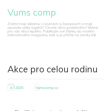
Skip
Vums comp
to
content
Známí mají reklamu v novinách a časopisech a mají
opravdu velký úspěch? Chcete něco podobného? Máme
pro vás něco lepšího. Publikujte své články do nového
internetového magazínu, kde si je přečte na stovky lidí.
Akce pro celou rodinu
4.7.2025
vumscomp.cz