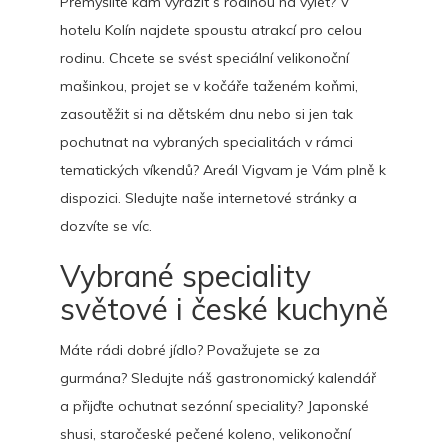
Přemýšlíte kam vyrazit s rodinou na výlet? V
hotelu Kolín
najdete spoustu atrakcí pro celou
rodinu. Chcete se svést speciální velikonoční
mašinkou, projet se v kočáře taženém koňmi,
zasoutěžit si na dětském dnu nebo si jen tak
pochutnat na vybraných specialitách v rámci
tematických víkendů? Areál Vigvam je Vám plně k
dispozici. Sledujte naše internetové stránky a
dozvíte se víc.
Vybrané speciality
světové i české kuchyně
Máte rádi dobré jídlo? Považujete se za
gurmána? Sledujte náš gastronomický kalendář
a přijďte ochutnat sezónní speciality? Japonské
shusi, staročeské pečené koleno, velikonoční