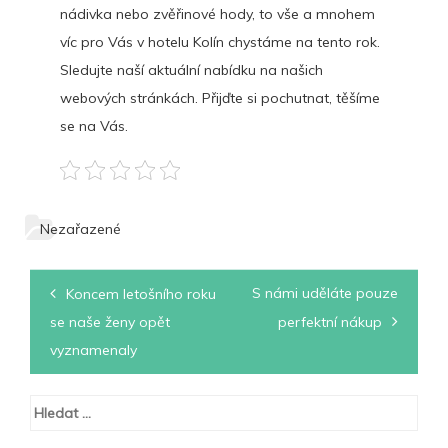
nádivka nebo zvěřinové hody, to vše a mnohem
víc pro Vás v hotelu Kolín chystáme na tento rok.
Sledujte naší aktuální nabídku na našich
webových stránkách. Přijďte si pochutnat, těšíme
se na Vás.
Nezařazené
Navigace
S námi uděláte pouze
Koncem letošního roku
pro
se naše ženy opět
perfektní nákup
příspěvek
vyznamenaly
Vyhledávání