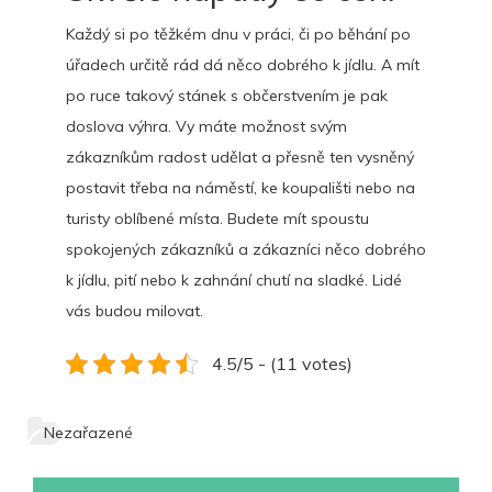
Každý si po těžkém dnu v práci, či po běhání po
úřadech určitě rád dá něco dobrého k jídlu. A mít
po ruce takový
stánek s občerstvením
je pak
doslova výhra. Vy máte možnost svým
zákazníkům radost udělat a přesně ten vysněný
postavit třeba na náměstí, ke koupališti nebo na
turisty oblíbené místa. Budete mít spoustu
spokojených zákazníků a zákazníci něco dobrého
k jídlu, pití nebo k zahnání chutí na sladké. Lidé
vás budou milovat.
4.5/5 - (11 votes)
Nezařazené