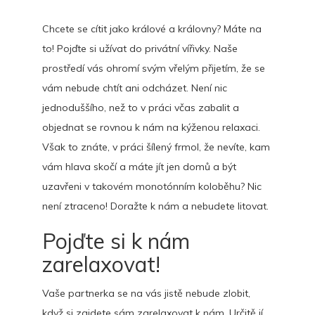
Chcete se cítit jako králové a královny? Máte na
to! Pojďte si užívat do
privátní vířivky
. Naše
prostředí vás ohromí svým vřelým přijetím, že se
vám nebude chtít ani odcházet. Není nic
jednoduššího, než to v práci včas zabalit a
objednat se rovnou k nám na kýženou relaxaci.
Však to znáte, v práci šílený frmol, že nevíte, kam
vám hlava skočí a máte jít jen domů a být
uzavřeni v takovém monotónním koloběhu? Nic
není ztraceno! Doražte k nám a nebudete litovat.
Pojďte si k nám
zarelaxovat!
Vaše partnerka se na vás jistě nebude zlobit,
když si zajdete sám zarelaxovat k nám. Určitě jí