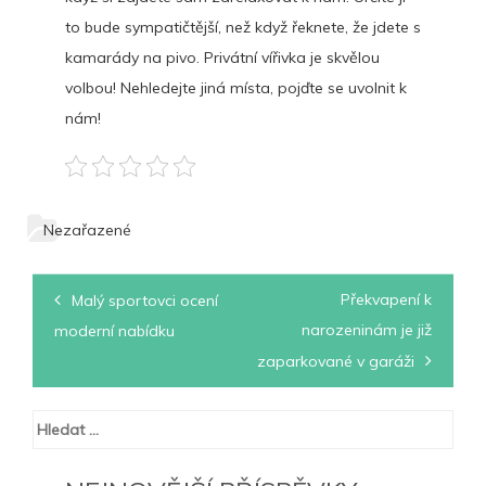
to bude sympatičtější, než když řeknete, že jdete s
kamarády na pivo. Privátní vířivka je skvělou
volbou! Nehledejte jiná místa, pojďte se uvolnit k
nám!
Nezařazené
Navigace
Překvapení k
Malý sportovci ocení
pro
narozeninám je již
moderní nabídku
příspěvek
zaparkované v garáži
Vyhledávání