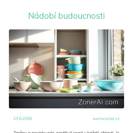
Nádobí budoucnosti
23.6.2026
vumscomp.cz
Změny a novinky nás zastihují snad v každé oblasti. Je