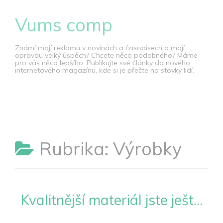
Skip
Vums comp
to
content
Známí mají reklamu v novinách a časopisech a mají
opravdu velký úspěch? Chcete něco podobného? Máme
pro vás něco lepšího. Publikujte své články do nového
internetového magazínu, kde si je přečte na stovky lidí.
Rubrika:
Výrobky
Kvalitnější materiál jste ješt...