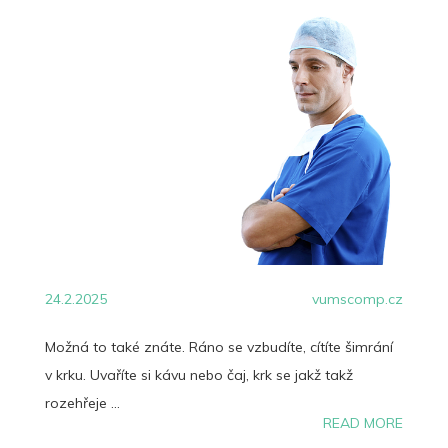
24.2.2025
vumscomp.cz
Možná to také znáte. Ráno se vzbudíte, cítíte šimrání
v krku. Uvaříte si kávu nebo čaj, krk se jakž takž
rozehřeje ...
READ MORE