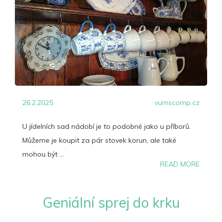
26.2.2025
vumscomp.cz
U jídelních sad nádobí je to podobné jako u příborů.
Můžeme je koupit za pár stovek korun, ale také
mohou být ...
READ MORE
Geniální sprej do krku