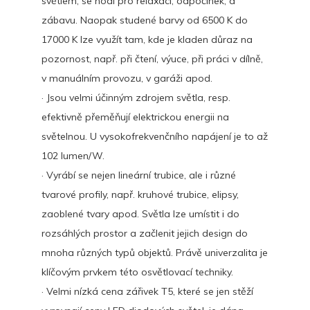
světlem, se hodí pro relaxaci, odpočinek, a
zábavu. Naopak studené barvy od 6500 K do
17000 K lze využít tam, kde je kladen důraz na
pozornost, např. při čtení, výuce, při práci v dílně,
v manuálním provozu, v garáži apod.
· Jsou velmi účinným zdrojem světla, resp.
efektivně přeměňují elektrickou energii na
světelnou. U vysokofrekvenčního napájení je to až
102 lumen/W.
· Vyrábí se nejen lineární trubice, ale i různé
tvarové profily, např. kruhové trubice, elipsy,
zaoblené tvary apod. Světla lze umístit i do
rozsáhlých prostor a začlenit jejich design do
mnoha různých typů objektů. Právě univerzalita je
klíčovým prvkem této osvětlovací techniky.
· Velmi nízká cena
zářivek T5
, které se jen stěží