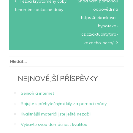
Navigace
Snad vám pomohou
Těžba kryptoměny coby
pro
odpovědi na
fenomén současné doby
https://nebankovni-
příspěvek
hypoteka-
cz.cz/aktuality/pro-
kazdeho-neco/
Vyhledávání
NEJNOVĚJŠÍ PŘÍSPĚVKY
Senioři a internet
Bojujte s přebytečnými kily za pomoci módy
Kvalitnější materiál jste ještě nezažili
Vybavte svou domácnost kvalitou