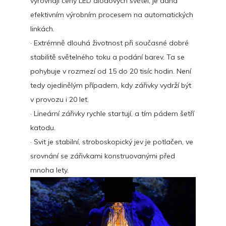
vyrovnají ceny LED diodových světel, je dána
efektivním výrobním procesem na automatických
linkách.
· Extrémně dlouhá životnost při současné dobré
stabilitě světelného toku a podání barev. Ta se
pohybuje v rozmezí od 15 do 20 tisíc hodin. Není
tedy ojedinělým případem, kdy zářivky vydrží být
v provozu i 20 let.
· Lineární zářivky rychle startují, a tím pádem šetří
katodu.
· Svit je stabilní, stroboskopický jev je potlačen, ve
srovnání se zářivkami konstruovanými před
mnoha lety.