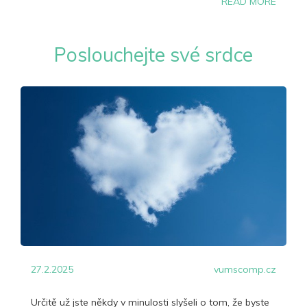
READ MORE
Poslouchejte své srdce
27.2.2025
vumscomp.cz
Určitě už jste někdy v minulosti slyšeli o tom, že byste