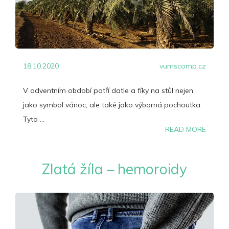
18.10.2020
vumscomp.cz
V adventním období patří datle a fíky na stůl nejen
jako symbol vánoc, ale také jako výborná pochoutka.
Tyto ...
READ MORE
Zlatá žíla – hemoroidy