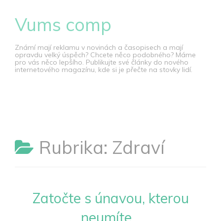
Skip
Vums comp
to
content
Známí mají reklamu v novinách a časopisech a mají
opravdu velký úspěch? Chcete něco podobného? Máme
pro vás něco lepšího. Publikujte své články do nového
internetového magazínu, kde si je přečte na stovky lidí.
Rubrika:
Zdraví
Zatočte s únavou, kterou
neumíte...