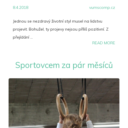
8.4.2018
vumscomp.cz
Jednou se nezdravý životní styl musel na lidstvu
projevit. Bohužel, ty projevy nejsou příliš pozitivní. Z
přejídání ...
READ MORE
Sportovcem za pár měsíců